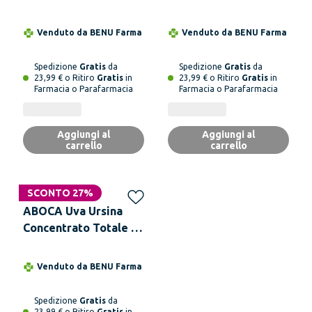
Venduto da
BENU Farma
Venduto da
BENU Farma
Spedizione
Gratis
da
Spedizione
Gratis
da
23,99 € o Ritiro
Gratis
in
23,99 € o Ritiro
Gratis
in
Farmacia o Parafarmacia
Farmacia o Parafarmacia
Aggiungi al
Aggiungi al
carrello
carrello
SCONTO 27%
ABOCA Uva Ursina
Concentrato Totale 50
Opercoli
Venduto da
BENU Farma
Spedizione
Gratis
da
23,99 € o Ritiro
Gratis
in