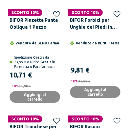
SCONTO 10%
SCONTO 10%
BIFOR Pinzetta Punta
BIFOR Forbici per
Obliqua 1 Pezzo
Unghie dei Piedi in
Acciaio Inossidabile
con Lame Curve per
Venduto da
BENU Farma
Venduto da
BENU Farma
Taglio Preciso e
Sicuro
Spedizione
Gratis
da
23,99 € o Ritiro
Gratis
in
Farmacia o Parafarmacia
9,81 €
10,71 €
-
10
%
10,90 €
-
10
%
11,90 €
Aggiungi al
carrello
Aggiungi al
carrello
SCONTO 10%
SCONTO 10%
BIFOR Tronchese per
BIFOR Rasoio