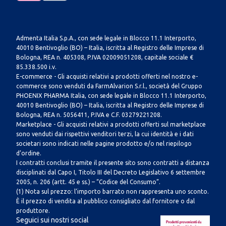
Admenta Italia S.p.A., con sede legale in Blocco 11.1 Interporto,
40010 Bentivoglio (BO) – Italia, iscritta al Registro delle Imprese di
Bologna, REA n. 405308, P.IVA 02009051208, capitale sociale €
85.338.500 i.v.
E-commerce - Gli acquisti relativi a prodotti offerti nel nostro e-
commerce sono venduti da FarmAlvarion S.r.l., società del Gruppo
PHOENIX PHARMA Italia, con sede legale in Blocco 11.1 Interporto,
40010 Bentivoglio (BO) – Italia, iscritta al Registro delle Imprese di
Bologna, REA n. 5056411, P.IVA e C.F. 03279221208.
Marketplace - Gli acquisti relativi a prodotti offerti sul marketplace
sono venduti dai rispettivi venditori terzi, la cui identità e i dati
societari sono indicati nelle pagine prodotto e/o nel riepilogo
d’ordine.
I contratti conclusi tramite il presente sito sono contratti a distanza
disciplinati dal Capo I, Titolo III del Decreto Legislativo 6 settembre
2005, n. 206 (artt. 45 e ss.) – “Codice del Consumo”.
(1) Nota sul prezzo: l’importo barrato non rappresenta uno sconto.
È il prezzo di vendita al pubblico consigliato dal fornitore o dal
produttore.
Seguici sui nostri social