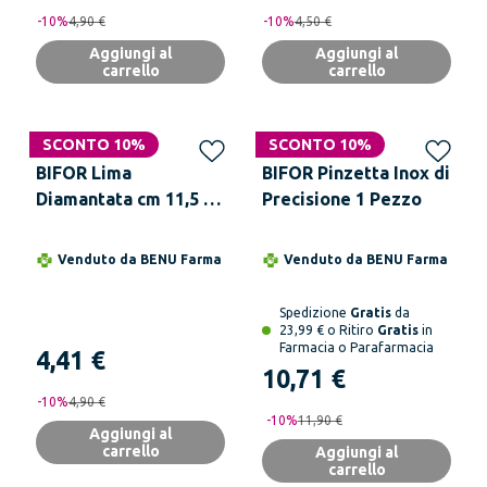
-
10
%
4,90 €
-
10
%
4,50 €
Aggiungi al
Aggiungi al
carrello
carrello
SCONTO 10%
SCONTO 10%
BIFOR Lima
BIFOR Pinzetta Inox di
Diamantata cm 11,5 1
Precisione 1 Pezzo
Pezzo
Venduto da
BENU Farma
Venduto da
BENU Farma
Spedizione
Gratis
da
23,99 € o Ritiro
Gratis
in
Farmacia o Parafarmacia
4,41 €
10,71 €
-
10
%
4,90 €
-
10
%
11,90 €
Aggiungi al
carrello
Aggiungi al
carrello