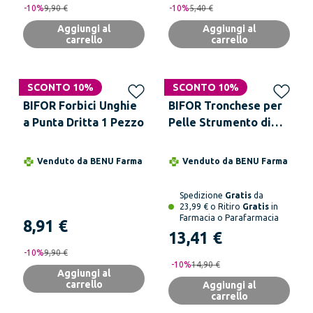
-
10
%
9,90 €
-
10
%
5,40 €
Aggiungi al
Aggiungi al
carrello
carrello
SCONTO 10%
SCONTO 10%
BIFOR Forbici Unghie
BIFOR Tronchese per
a Punta Dritta 1 Pezzo
Pelle Strumento di
Precisione per
Manicure e Pedicure
Venduto da
BENU Farma
Venduto da
BENU Farma
con Lame Affilate e
Impugnatura
Spedizione
Gratis
da
Ergonomica
23,99 € o Ritiro
Gratis
in
Farmacia o Parafarmacia
8,91 €
13,41 €
-
10
%
9,90 €
-
10
%
14,90 €
Aggiungi al
carrello
Aggiungi al
carrello