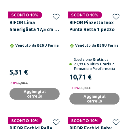
SCONTO 10%
SCONTO 10%
BIFOR Lima
BIFOR Pinzetta Inox
Smerigliata 17,5 cm 1
Punta Retta 1 pezzo
Pezzo Fantasia
Assortita
Venduto da
BENU Farma
Venduto da
BENU Farma
Spedizione
Gratis
da
23,99 € o Ritiro
Gratis
in
Farmacia o Parafarmacia
5,31 €
10,71 €
-
10
%
5,90 €
-
10
%
11,90 €
Aggiungi al
carrello
Aggiungi al
carrello
SCONTO 10%
SCONTO 10%
BIFOR Forbici Pelle
BIFOR Forbici Baby