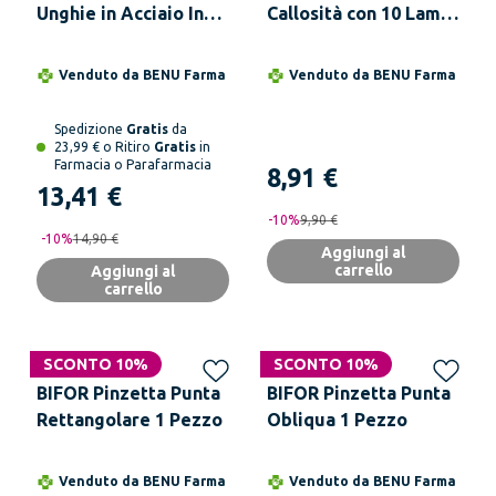
Unghie in Acciaio Inox
Callosità con 10 Lame
con Impugnatura
per Tagliacalli
Ergonomica per
Venduto da
BENU Farma
Venduto da
BENU Farma
Taglio Preciso e
Sicuro delle Unghie
Spedizione
Gratis
da
23,99 € o Ritiro
Gratis
in
Farmacia o Parafarmacia
8,91 €
13,41 €
-
10
%
9,90 €
-
10
%
14,90 €
Aggiungi al
carrello
Aggiungi al
carrello
SCONTO 10%
SCONTO 10%
BIFOR Pinzetta Punta
BIFOR Pinzetta Punta
Rettangolare 1 Pezzo
Obliqua 1 Pezzo
Venduto da
BENU Farma
Venduto da
BENU Farma