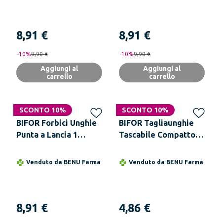
8,91 €
8,91 €
-
10
%
9,90 €
-
10
%
9,90 €
Aggiungi al
Aggiungi al
carrello
carrello
SCONTO 10%
SCONTO 10%
BIFOR Forbici Unghie
BIFOR Tagliaunghie
Punta a Lancia 1
Tascabile Compatto e
Pezzo
Portatile per Uso
Quotidiano con
Venduto da
BENU Farma
Venduto da
BENU Farma
Design Ergonomico e
Lame Affilate
8,91 €
4,86 €