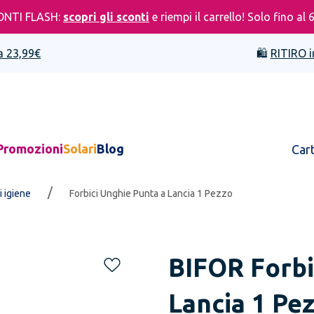
ONTI FLASH:
scopri gli sconti
e riempi il carrello! Solo fino al 
a 23,99€
🛍️
RITIRO i
Promozioni
Solari
Blog
Car
/
 igiene
Forbici Unghie Punta a Lancia 1 Pezzo
BIFOR
Forbi
Lancia 1 Pe