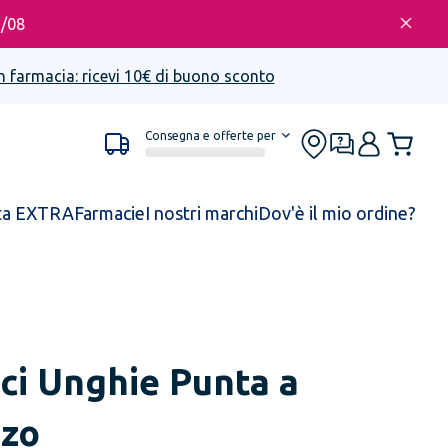
6/08
n farmacia: ricevi 10€ di buono sconto
Consegna e offerte per
ta EXTRA
Farmacie
I nostri marchi
Dov'è il mio ordine?
ci Unghie Punta a
zzo