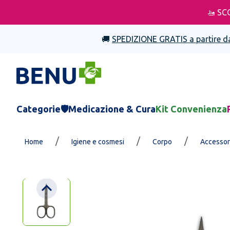
🚤 SC
🚚
SPEDIZIONE GRATIS a partire d
Categorie
🛡️Medicazione & Cura
Kit Convenienza
/
/
/
Home
Igiene e cosmesi
Corpo
Accessori