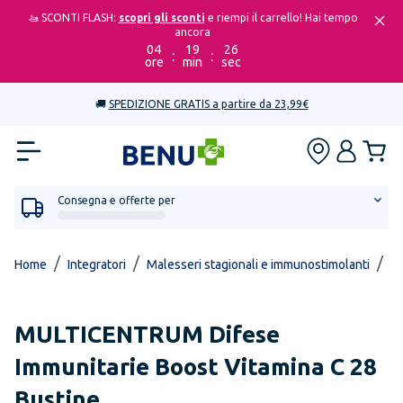
🚤 SCONTI FLASH:
scopri gli sconti
e riempi il carrello! Hai tempo
ancora
04
19
26
:
:
ore
min
sec
🚚
SPEDIZIONE GRATIS a partire da 23,99€
Consegna e offerte per
/
/
/
Home
Integratori
Malesseri stagionali e immunostimolanti
In
MULTICENTRUM
Difese
Immunitarie Boost Vitamina C 28
Bustine