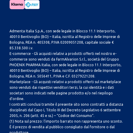
Admenta Italia S.p.A., con sede legale in Blocco 11.1 Interporto,
40010 Bentivoglio (BO) – Italia, iscritta al Registro delle Imprese di
Bologna, REA n. 405308, P.IVA 02009051208, capitale sociale €
85.338.500 i.v.
E-commerce - Gli acquisti relativi a prodotti offerti nel nostro e-
commerce sono venduti da FarmAlvarion S.r.l., società del Gruppo
PHOENIX PHARMA Italia, con sede legale in Blocco 11.1 Interporto,
40010 Bentivoglio (BO) – Italia, iscritta al Registro delle Imprese di
Bologna, REA n. 5056411, P.IVA e C.F. 03279221208.
Marketplace - Gli acquisti relativi a prodotti offerti sul marketplace
sono venduti dai rispettivi venditori terzi, la cui identità e i dati
societari sono indicati nelle pagine prodotto e/o nel riepilogo
d’ordine.
I contratti conclusi tramite il presente sito sono contratti a distanza
disciplinati dal Capo I, Titolo III del Decreto Legislativo 6 settembre
2005, n. 206 (artt. 45 e ss.) – “Codice del Consumo”.
(1) Nota sul prezzo: l’importo barrato non rappresenta uno sconto.
È il prezzo di vendita al pubblico consigliato dal fornitore o dal
produttore.