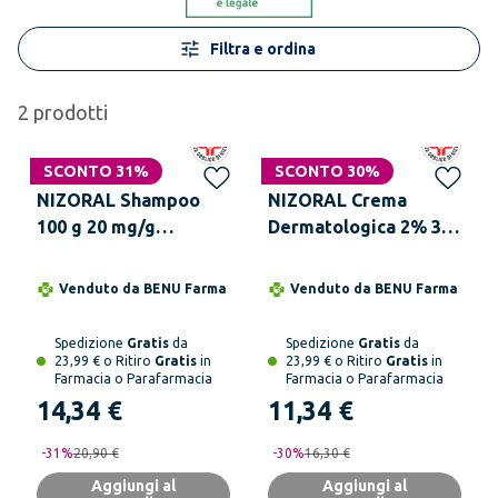
Filtra e ordina
2
prodotti
SCONTO 31%
SCONTO 30%
NIZORAL Shampoo
NIZORAL Crema
100 g 20 mg/g
Dermatologica 2% 30
Ketoconazolo
g
Venduto da
BENU Farma
Venduto da
BENU Farma
Spedizione
Gratis
da
Spedizione
Gratis
da
23,99 € o Ritiro
Gratis
in
23,99 € o Ritiro
Gratis
in
Farmacia o Parafarmacia
Farmacia o Parafarmacia
14,34 €
11,34 €
-
31
%
20,90 €
-
30
%
16,30 €
Aggiungi al
Aggiungi al