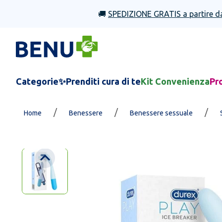
🚚
SPEDIZIONE GRATIS a partire d
Categorie
✨Prenditi cura di te
Kit Convenienza
Pr
/
/
/
Home
Benessere
Benessere sessuale