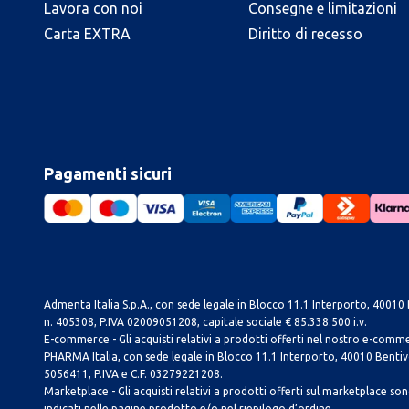
Lavora con noi
Consegne e limitazioni
Carta EXTRA
Diritto di recesso
Pagamenti sicuri
Admenta Italia S.p.A., con sede legale in Blocco 11.1 Interporto, 40010 B
n. 405308, P.IVA 02009051208, capitale sociale € 85.338.500 i.v.
E-commerce - Gli acquisti relativi a prodotti offerti nel nostro e-com
PHARMA Italia, con sede legale in Blocco 11.1 Interporto, 40010 Bentivog
5056411, P.IVA e C.F. 03279221208.
Marketplace - Gli acquisti relativi a prodotti offerti sul marketplace sono 
indicati nelle pagine prodotto e/o nel riepilogo d’ordine.