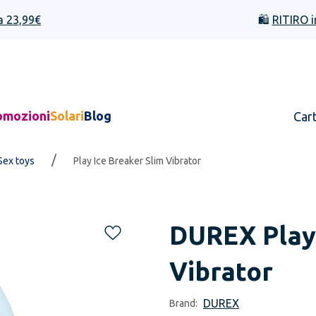
a 23,99€
🛍️
RITIRO i
omozioni
Solari
Blog
Car
/
Sex toys
Play Ice Breaker Slim Vibrator
DUREX
Play
Vibrator
DUREX
Brand: