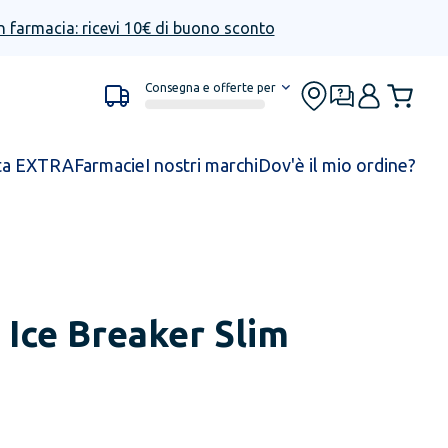
n farmacia: ricevi 10€ di buono sconto
Consegna e offerte per
ta EXTRA
Farmacie
I nostri marchi
Dov'è il mio ordine?
 Ice Breaker Slim