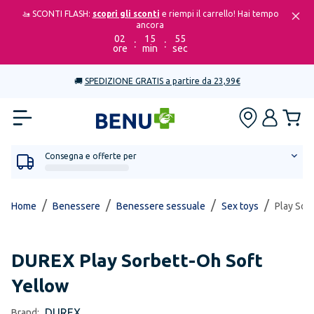
🚤 SCONTI FLASH:
scopri gli sconti
e riempi il carrello! Hai tempo
ancora
02
15
55
:
:
ore
min
sec
🚚
SPEDIZIONE GRATIS a partire da 23,99€
Consegna e offerte per
/
/
/
/
Home
Benessere
Benessere sessuale
Sex toys
Play Sor
DUREX
Play Sorbett-Oh Soft
Yellow
DUREX
Brand: