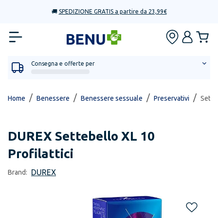
🚚
SPEDIZIONE GRATIS a partire da 23,99€
Consegna e offerte per
/
/
/
/
Home
Benessere
Benessere sessuale
Preservativi
Setteb
DUREX
Settebello XL 10
Profilattici
DUREX
Brand: