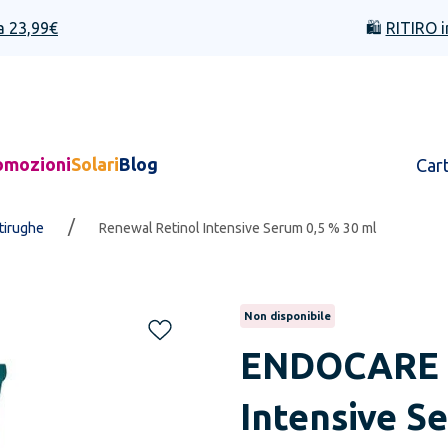
a 23,99€
🛍️
RITIRO i
omozioni
Solari
Blog
Car
/
ntirughe
Renewal Retinol Intensive Serum 0,5 % 30 ml
Non disponibile
ENDOCARE
Intensive S