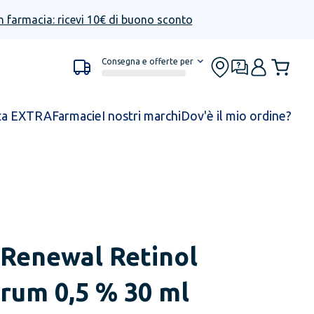
n farmacia: ricevi 10€ di buono sconto
Consegna e offerte per
ta EXTRA
Farmacie
I nostri marchi
Dov'è il mio ordine?
Renewal Retinol
erum 0,5 % 30 ml