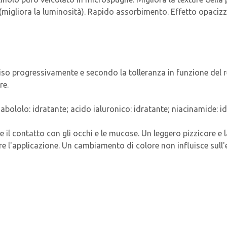
à (migliora la luminosità). Rapido assorbimento. Effetto opacizz
l viso progressivamente e secondo la tolleranza in funzione del 
re.
sabololo: idratante; acido ialuronico: idratante; niacinamide: i
are il contatto con gli occhi e le mucose. Un leggero pizzicor
re l'applicazione. Un cambiamento di colore non influisce sull'e