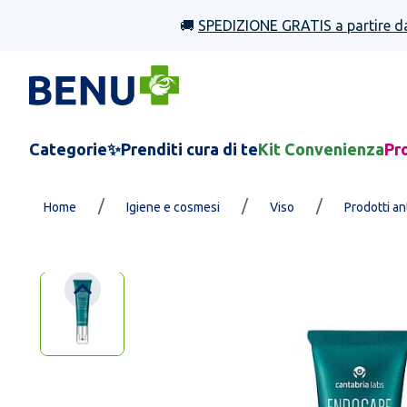
🚚
SPEDIZIONE GRATIS a partire d
Categorie
✨Prenditi cura di te
Kit Convenienza
Pr
/
/
/
Home
Igiene e cosmesi
Viso
Prodotti a