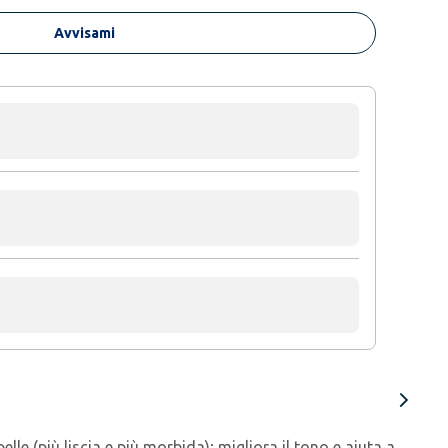
Avvisami
le (più liscia e più morbida); migliora il tono e aiuta a