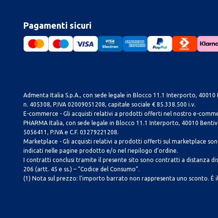
Pagamenti sicuri
Admenta Italia S.p.A., con sede legale in Blocco 11.1 Interporto, 40010 B
n. 405308, P.IVA 02009051208, capitale sociale € 85.338.500 i.v.
E-commerce - Gli acquisti relativi a prodotti offerti nel nostro e-com
PHARMA Italia, con sede legale in Blocco 11.1 Interporto, 40010 Bentivog
5056411, P.IVA e C.F. 03279221208.
Marketplace - Gli acquisti relativi a prodotti offerti sul marketplace sono 
indicati nelle pagine prodotto e/o nel riepilogo d’ordine.
I contratti conclusi tramite il presente sito sono contratti a distanza dis
206 (artt. 45 e ss.) – “Codice del Consumo”.
(1) Nota sul prezzo: l’importo barrato non rappresenta uno sconto. È il