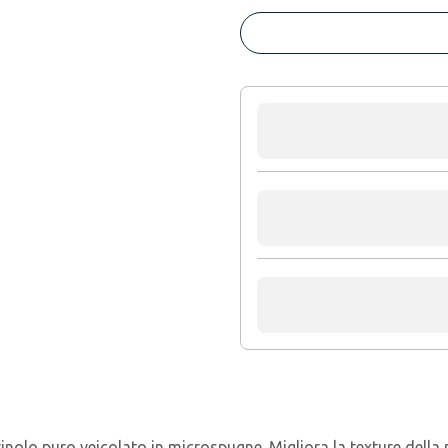
nolo puro veicolato in microspugne. Migliora la texture della pel