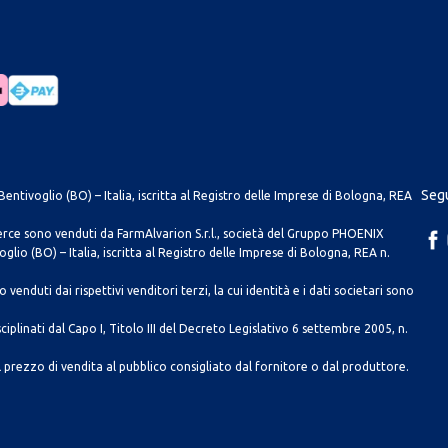
Segu
entivoglio (BO) – Italia, iscritta al Registro delle Imprese di Bologna, REA
merce sono venduti da FarmAlvarion S.r.l., società del Gruppo PHOENIX
lio (BO) – Italia, iscritta al Registro delle Imprese di Bologna, REA n.
venduti dai rispettivi venditori terzi, la cui identità e i dati societari sono
ciplinati dal Capo I, Titolo III del Decreto Legislativo 6 settembre 2005, n.
 prezzo di vendita al pubblico consigliato dal fornitore o dal produttore.