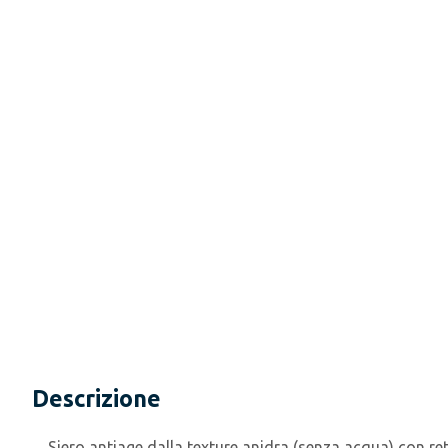
Descrizione
Siero antiage dalla texture anidra (senza acqua) con reti