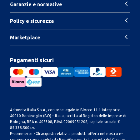
Garanzie e normative
Policy e sicurezza
Marketplace
Pagamenti sicuri
Admenta Italia S.p.A., con sede legale in Blocco 11.1 Interporto,
40010 Bentivoglio (BO) – Italia, iscritta al Registro delle Imprese di
Bologna, REA n. 405308, P.IVA 02009051208, capitale sociale €
85.338.500 i.v.
E-commerce - Gli acquisti relativi a prodotti offerti nel nostro e-
commerce sono venduti da FarmAlvarion S.r.l., società del Gruppo