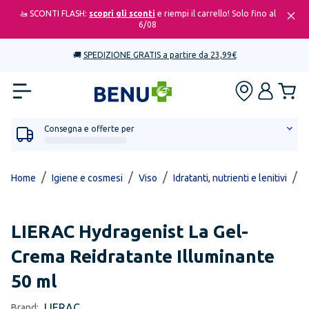
🚤 SCONTI FLASH:
scopri gli sconti
e riempi il carrello! Solo fino al
6/08
🚚
SPEDIZIONE GRATIS a partire da 23,99€
Consegna e offerte per
/
/
/
/
Home
Igiene e cosmesi
Viso
Idratanti, nutrienti e lenitivi
H
LIERAC
Hydragenist La Gel-
Crema Reidratante Illuminante
50 ml
LIERAC
Brand: