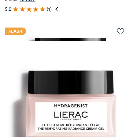
5.0
(
1
)
FLASH