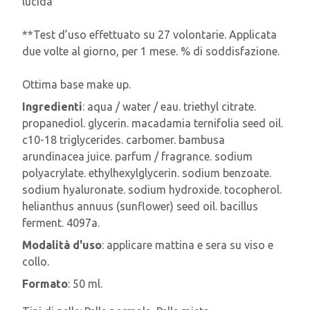
lucida
**Test d’uso effettuato su 27 volontarie. Applicata
due volte al giorno, per 1 mese. % di soddisfazione.
Ottima base make up.
Ingredienti
: aqua / water / eau. triethyl citrate.
propanediol. glycerin. macadamia ternifolia seed oil.
c10-18 triglycerides. carbomer. bambusa
arundinacea juice. parfum / fragrance. sodium
polyacrylate. ethylhexylglycerin. sodium benzoate.
sodium hyaluronate. sodium hydroxide. tocopherol.
helianthus annuus (sunflower) seed oil. bacillus
ferment. 4097a.
Modalità d'uso
: applicare mattina e sera su viso e
collo.
Formato
: 50 ml.