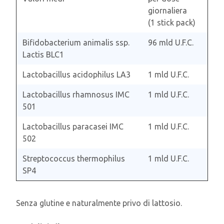
giornaliera
(1 stick pack)
Bifidobacterium animalis ssp.
96 mld U.F.C.
Lactis BLC1
Lactobacillus acidophilus LA3
1 mld U.F.C.
Lactobacillus rhamnosus IMC
1 mld U.F.C.
501
Lactobacillus paracasei IMC
1 mld U.F.C.
502
Streptococcus thermophilus
1 mld U.F.C.
SP4
Senza glutine e naturalmente privo di lattosio.