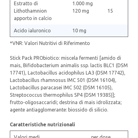
Estratto di
1.000 mg
Lithothamnion
120 mg
15
apporto in calcio
Acido ialuronico
10 mg
*VNR: Valori Nutritivi di Riferimento
Stick Pack PRObiotico: miscela fermenti [amido di
mais, Bifidobacterium animalis ssp. lactis BLC1 (DSM
17741), Lactobacillus acidophilus LA3 (DSM 17742),
Lactobacillus rhamnosus IMC 501 (DSM 16104),
Lactobacillus paracasei IMC 502 (DSM 16105),
Streptococcus thermophilus SP4 (DSM 19385)];
frutto-oligosaccaridi; destrina di mais idrolizzata;
agente antiagglomerante: biossido di silicio.
Caratteristiche nutrizionali
Valori medi
per dose