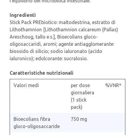
l’equilibrio del microbiota intestinale.
Ingredienti
Stick Pack PREbiotico: maltodestrina, estratto di
Lithothamnion [Lithothamnion calcareum (Pallas)
Areschoug, tallo e.s.], Bioecolians gluco-
oligosaccaridi, aromi; agente antiagglomerante:
biossido di silicio; sodio ialuronato (acido
ialuronico); edulcorante: sucralosio.
Caratteristiche nutrizionali
Valori medi
per dose
%VNR*
giornaliera
(1 stick
pack)
Bioecolians fibra
750 mg
gluco-oligosaccaride