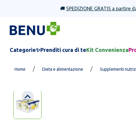
🚚
SPEDIZIONE GRATIS a partire d
Categorie
✨Prenditi cura di te
Kit Convenienza
Pr
/
/
Home
Dieta e alimentazione
Supplementi nutrizio