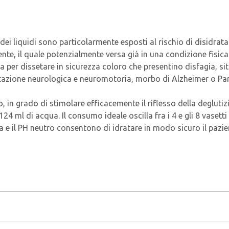
 dei liquidi sono particolarmente esposti al rischio di disidra
te, il quale potenzialmente versa già in una condizione fisica 
er dissetare in sicurezza coloro che presentino disfagia, situa
ilitazione neurologica e neuromotoria, morbo di Alzheimer o Par
in grado di stimolare efficacemente il riflesso della deglutizio
24 ml di acqua. Il consumo ideale oscilla fra i 4 e gli 8 vaset
e il PH neutro consentono di idratare in modo sicuro il pazien