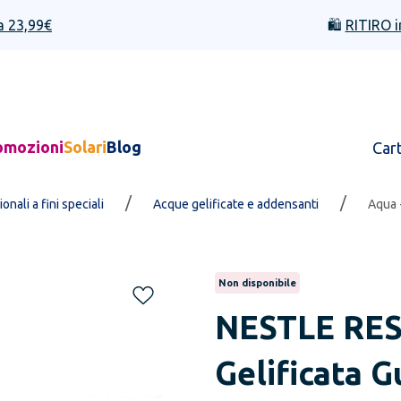
a 23,99€
🛍️
RITIRO i
omozioni
Solari
Blog
Car
/
/
nali a fini speciali
Acque gelificate e addensanti
Aqua 
Non disponibile
NESTLE RE
Gelificata G