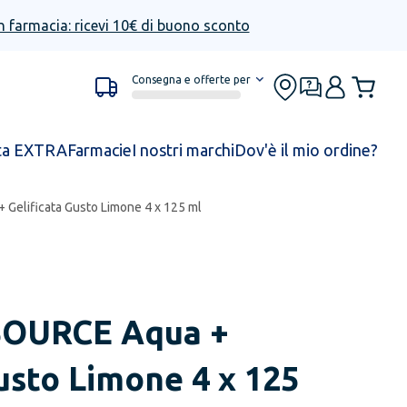
n farmacia: ricevi 10€ di buono sconto
Consegna e offerte per
ta EXTRA
Farmacie
I nostri marchi
Dov'è il mio ordine?
+ Gelificata Gusto Limone 4 x 125 ml
SOURCE
Aqua +
usto Limone 4 x 125