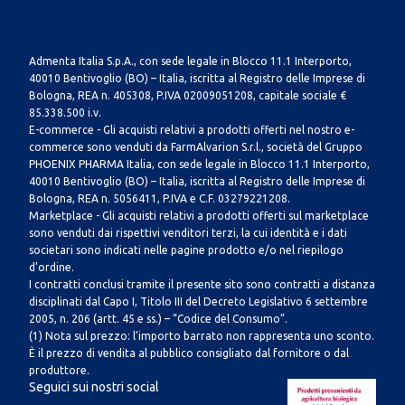
Admenta Italia S.p.A., con sede legale in Blocco 11.1 Interporto,
40010 Bentivoglio (BO) – Italia, iscritta al Registro delle Imprese di
Bologna, REA n. 405308, P.IVA 02009051208, capitale sociale €
85.338.500 i.v.
E-commerce - Gli acquisti relativi a prodotti offerti nel nostro e-
commerce sono venduti da FarmAlvarion S.r.l., società del Gruppo
PHOENIX PHARMA Italia, con sede legale in Blocco 11.1 Interporto,
40010 Bentivoglio (BO) – Italia, iscritta al Registro delle Imprese di
Bologna, REA n. 5056411, P.IVA e C.F. 03279221208.
Marketplace - Gli acquisti relativi a prodotti offerti sul marketplace
sono venduti dai rispettivi venditori terzi, la cui identità e i dati
societari sono indicati nelle pagine prodotto e/o nel riepilogo
d’ordine.
I contratti conclusi tramite il presente sito sono contratti a distanza
disciplinati dal Capo I, Titolo III del Decreto Legislativo 6 settembre
2005, n. 206 (artt. 45 e ss.) – “Codice del Consumo”.
(1) Nota sul prezzo: l’importo barrato non rappresenta uno sconto.
È il prezzo di vendita al pubblico consigliato dal fornitore o dal
produttore.
Seguici sui nostri social