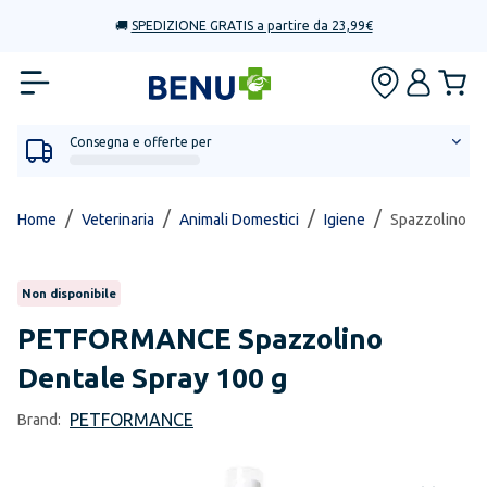
🚚
SPEDIZIONE GRATIS a partire da 23,99€
Consegna e offerte per
/
/
/
/
Home
Veterinaria
Animali Domestici
Igiene
Spazzolino De
Non disponibile
PETFORMANCE
Spazzolino
Dentale Spray 100 g
PETFORMANCE
Brand: