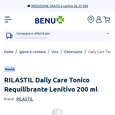
🚚
SPEDIZIONE GRATIS a partire da 23,99€
Consegna e offerte per
/
/
/
/
Home
Igiene e cosmesi
Viso
Detersione
Daily Care Tonic
Novità
RILASTIL
Daily Care Tonico
Requilibrante Lenitivo 200 ml
RILASTIL
Brand: