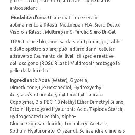
prebiotico e postbiotici, attivi antirughe e attivi
antiossidanti.
Modalità d'uso:
Usare mattino e sera in
abbinamento a Rilastil Multirepair H.A. Siero Detox
Viso o a Rilastil Multirepair S-Ferulic Siero Bi-Gel.
TIPS:
La luce blu, emessa da smartphone, pc, tablet
e dallo spettro solare, può indurre danni cellulari
attraverso l’aumento dei livelli di specie reattive
dell’ossigeno (ROS). Rilastil Multirepair protegge la
pelle dalla luce blu.
Ingredienti:
Aqua (Water), Glycerin,
Dimethicone,1,2-Hexanediol, Hydroxyethyl
Acrylate/Sodium Acryloyldimethyl Taurate
Copolymer, Bis-PEG-18 Methyl Ether Dimethyl Silane,
Ectoin, Hydrolyzed Hyaluronic Acid, Tapioca Starch,
Hydrogenated Lecithin, Alpha-
Glucan Oligosaccharide, Tocopheryl Acetate,
Sodium Hyaluronate, Oryzanol, Schisandra chinensis