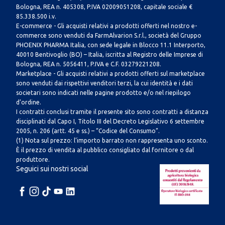
Bologna, REA n. 405308, P.IVA 02009051208, capitale sociale €
85.338.500 i.v.
E-commerce - Gli acquisti relativi a prodotti offerti nel nostro e-
commerce sono venduti da FarmAlvarion S.r.l., società del Gruppo
PHOENIX PHARMA Italia, con sede legale in Blocco 11.1 Interporto,
40010 Bentivoglio (BO) – Italia, iscritta al Registro delle Imprese di
Bologna, REA n. 5056411, P.IVA e C.F. 03279221208.
Marketplace - Gli acquisti relativi a prodotti offerti sul marketplace
sono venduti dai rispettivi venditori terzi, la cui identità e i dati
societari sono indicati nelle pagine prodotto e/o nel riepilogo
d’ordine.
I contratti conclusi tramite il presente sito sono contratti a distanza
disciplinati dal Capo I, Titolo III del Decreto Legislativo 6 settembre
2005, n. 206 (artt. 45 e ss.) – “Codice del Consumo”.
(1) Nota sul prezzo: l’importo barrato non rappresenta uno sconto.
È il prezzo di vendita al pubblico consigliato dal fornitore o dal
produttore.
Seguici sui nostri social