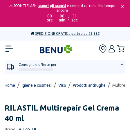
🚤 SCONTI FLASH:
scopri gli sconti
e riempi il carrello! Hai tempo
ancora
00
00
51
:
:
ore
min
sec
🚚
SPEDIZIONE GRATIS a partire da 23,99€
Consegna e offerte per
/
/
/
/
Home
Igiene e cosmesi
Viso
Prodotti antirughe
Multirepa
RILASTIL
Multirepair Gel Crema
40 ml
RILASTIL
Brand: