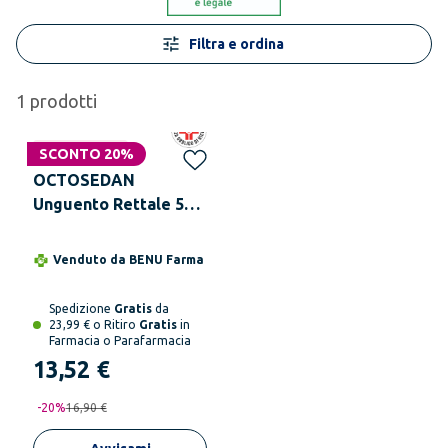
Filtra e ordina
1
prodotti
Non disponibile
SCONTO 20%
OCTOSEDAN
Unguento Rettale 50
mg/g Tubo da 25 g
Venduto da
BENU Farma
Spedizione
Gratis
da
23,99 € o Ritiro
Gratis
in
Farmacia o Parafarmacia
13,52 €
-
20
%
16,90 €