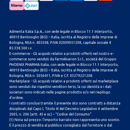
Admenta Italia S.p.A., con sede legale in Blocco 11.1 Interporto,
40010 Bentivoglio (BO) – Italia, iscritta al Registro delle Imprese di
Bologna, REA n. 405308, P.IVA 02009051208, capitale sociale €
85.338.500 i.v.
E-commerce - Gli acquisti relativi a prodotti offerti nel nostro e-
commerce sono venduti da FarmAlvarion S.r.l., società del Gruppo
PHOENIX PHARMA Italia, con sede legale in Blocco 11.1 Interporto,
40010 Bentivoglio (BO) – Italia, iscritta al Registro delle Imprese di
Bologna, REA n. 5056411, P.IVA e C.F. 03279221208.
Marketplace - Gli acquisti relativi a prodotti offerti sul marketplace
sono venduti dai rispettivi venditori terzi, la cui identità e i dati
societari sono indicati nelle pagine prodotto e/o nel riepilogo
d’ordine.
I contratti conclusi tramite il presente sito sono contratti a distanza
disciplinati dal Capo I, Titolo III del Decreto Legislativo 6 settembre
2005, n. 206 (artt. 45 e ss.) – “Codice del Consumo”.
(1) Nota sul prezzo: l’importo barrato non rappresenta uno sconto.
È il prezzo di vendita al pubblico consigliato dal fornitore o dal