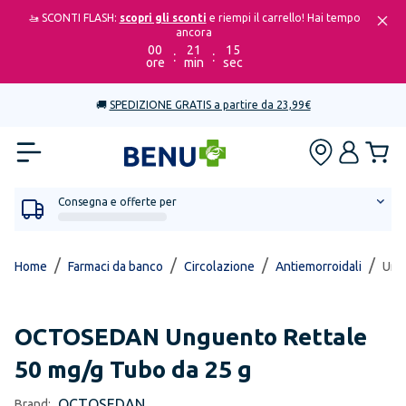
🚤 SCONTI FLASH:
scopri gli sconti
e riempi il carrello! Hai tempo
ancora
00
21
15
:
:
ore
min
sec
🚚
SPEDIZIONE GRATIS a partire da 23,99€
Consegna e offerte per
/
/
/
/
Home
Farmaci da banco
Circolazione
Antiemorroidali
Ung
OCTOSEDAN
Unguento Rettale
50 mg/g Tubo da 25 g
OCTOSEDAN
Brand: