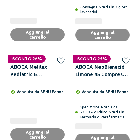
Consegna
Gratis
in 3 giorni
lavorativi
Aggiungi al
Aggiungi al
carrello
carrello
SCONTO 26%
SCONTO 29%
ABOCA Melilax
ABOCA NeoBianacid
Pediatric 6
Limone 45 Compresse
Microclismi da 5 g
Masticabili Reflusso
Ciascuno
Acidità Difficoltà
Venduto da
BENU Farma
Venduto da
BENU Farma
Digestive
Spedizione
Gratis
da
23,99 € o Ritiro
Gratis
in
Farmacia o Parafarmacia
Aggiungi al
carrello
Aggiungi al