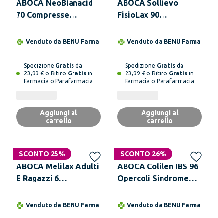
ABOCA NeoBianacid
ABOCA Sollievo
70 Compresse
FisioLax 90
Masticabili Reflusso
Compresse
Acidità Difficoltà
Venduto da
BENU Farma
Venduto da
BENU Farma
Digestive
Spedizione
Gratis
da
Spedizione
Gratis
da
23,99 € o Ritiro
Gratis
in
23,99 € o Ritiro
Gratis
in
Farmacia o Parafarmacia
Farmacia o Parafarmacia
Aggiungi al
Aggiungi al
carrello
carrello
SCONTO 25%
SCONTO 26%
ABOCA Melilax Adulti
ABOCA Colilen IBS 96
E Ragazzi 6
Opercoli Sindrome
Microclismi Da 10 g
Dell'Intestino
Ciascuno
Irritabile
Venduto da
BENU Farma
Venduto da
BENU Farma