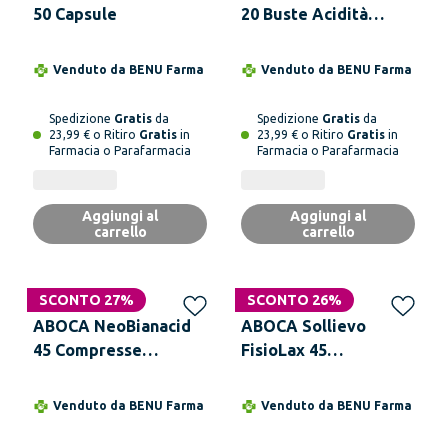
50 Capsule
20 Buste Acidità
Reflusso Difficoltà
Digestive
Venduto da
BENU Farma
Venduto da
BENU Farma
Spedizione
Gratis
da
Spedizione
Gratis
da
23,99 € o Ritiro
Gratis
in
23,99 € o Ritiro
Gratis
in
Farmacia o Parafarmacia
Farmacia o Parafarmacia
Aggiungi al
Aggiungi al
carrello
carrello
SCONTO 27%
SCONTO 26%
ABOCA NeoBianacid
ABOCA Sollievo
45 Compresse
FisioLax 45
Masticabili Reflusso
Compresse
Acidità Difficoltà
Venduto da
BENU Farma
Venduto da
BENU Farma
Digestive