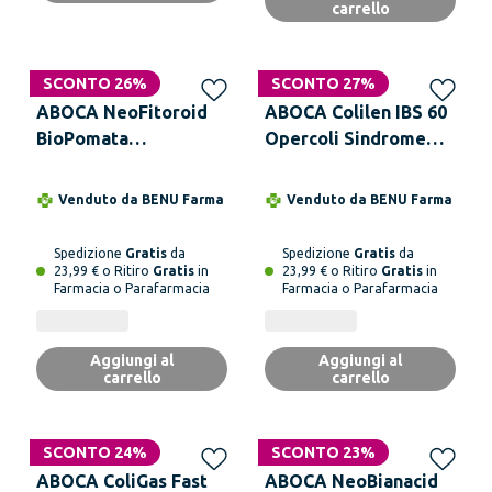
carrello
SCONTO 26%
SCONTO 27%
ABOCA NeoFitoroid
ABOCA Colilen IBS 60
BioPomata
Opercoli Sindrome
Endorettale 40 ml
Dell'intestino
Irritabile
Venduto da
BENU Farma
Venduto da
BENU Farma
Spedizione
Gratis
da
Spedizione
Gratis
da
23,99 € o Ritiro
Gratis
in
23,99 € o Ritiro
Gratis
in
Farmacia o Parafarmacia
Farmacia o Parafarmacia
Aggiungi al
Aggiungi al
carrello
carrello
SCONTO 24%
SCONTO 23%
ABOCA ColiGas Fast
ABOCA NeoBianacid