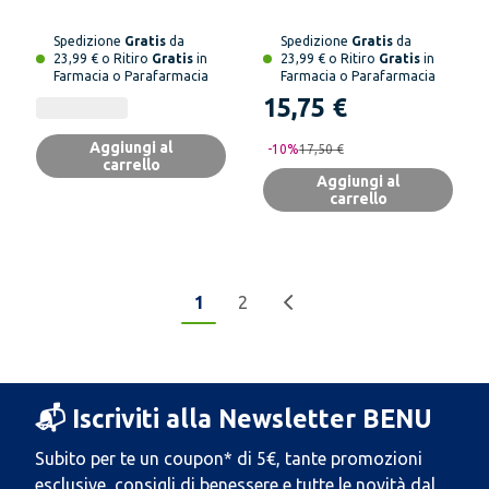
Spedizione
Gratis
da
Spedizione
Gratis
da
23,99 € o Ritiro
Gratis
in
23,99 € o Ritiro
Gratis
in
Farmacia o Parafarmacia
Farmacia o Parafarmacia
15,75 €
Aggiungi al
-
10
%
17,50 €
carrello
Aggiungi al
carrello
1
2
📬 Iscriviti alla Newsletter BENU
Subito per te un coupon* di 5€, tante promozioni
esclusive, consigli di benessere e tutte le novità dal