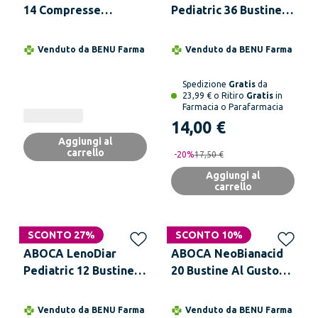
14 Compresse
Pediatric 36 Bustine
Masticabili Reflusso
Granulari Monodose
Acidità Difficoltà
Da 775 mg
Venduto da
BENU Farma
Venduto da
BENU Farma
Digestive
Spedizione
Gratis
da
23,99 € o Ritiro
Gratis
in
Farmacia o Parafarmacia
14,00 €
Aggiungi al
carrello
-
20
%
17,50 €
Aggiungi al
carrello
SCONTO 27%
SCONTO 10%
ABOCA LenoDiar
ABOCA NeoBianacid
Pediatric 12 Bustine
20 Bustine Al Gusto
Da 2 g
Limone
Venduto da
BENU Farma
Venduto da
BENU Farma