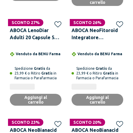
carrello
SCONTO 27%
SCONTO 26%
ABOCA LenoDiar
ABOCA NeoFitoroid
Adulti 20 Capsule 500
Integratore
mg
Alimentare 50
Opercoli 500 mg
Venduto da
BENU Farma
Venduto da
BENU Farma
Spedizione
Gratis
da
Spedizione
Gratis
da
23,99 € o Ritiro
Gratis
in
23,99 € o Ritiro
Gratis
in
Farmacia o Parafarmacia
Farmacia o Parafarmacia
Aggiungi al
Aggiungi al
carrello
carrello
SCONTO 23%
SCONTO 20%
ABOCA NeoBianacid
ABOCA NeoBianacid